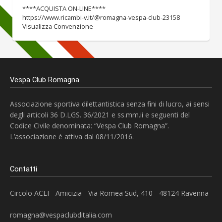
****ACQUISTA ON-LINE****
https://www.ricambi-v.it/@romagna-vespa-club-23158
Visualizza Convenzione
Vespa Club Romagna
Associazione sportiva dilettantistica senza fini di lucro, ai sensi
degli articoli 36 D.LGS. 36/2021 e ss.mm.ii e seguenti del
Codice Civile denominata: “Vespa Club Romagna”.
L’associazione è attiva dal 08/11/2016.
Contatti
Circolo ACLI - Amicizia - Via Romea Sud, 410 - 48124 Ravenna
romagna@vespaclubditalia.com