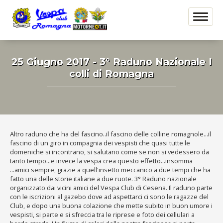
25 Giugno 2017 - 3° Raduno Nazionale I
colli di Romagna
Altro raduno che ha del fascino..il fascino delle colline romagnole...il
fascino di un giro in compagnia dei vespisti che quasi tutte le
domeniche si incontrano, si salutano come se non si vedessero da
tanto tempo...e invece la vespa crea questo effetto...insomma
...amici sempre, grazie a quell'insetto meccanico a due tempi che ha
fatto una delle storie italiane a due ruote. 3° Raduno nazionale
organizzato dai vicini amici del Vespa Club di Cesena. Il raduno parte
con le iscrizioni al gazebo dove ad aspettarci ci sono le ragazze del
Club, e dopo una buona colazione che mette subito in buon umore i
vespisti, si parte e si sfreccia tra le riprese e foto dei cellulari a