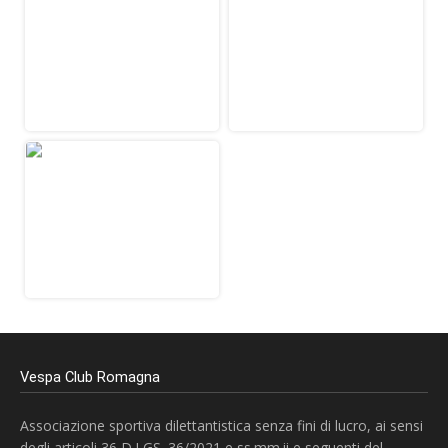
Vespa Club Romagna
Associazione sportiva dilettantistica senza fini di lucro, ai sensi
degli articoli 36 D.LGS. 36/2021 e ss.mm.ii e seguenti del