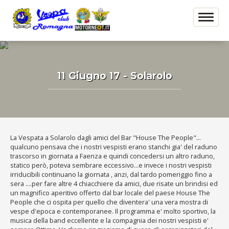
11 Giugno 17 - Solarolo
La Vespata a Solarolo dagli amici del Bar "House The People"...
qualcuno pensava che i nostri vespisti erano stanchi gia' del raduno
trascorso in giornata a Faenza e quindi concedersi un altro raduno,
statico però, poteva sembrare eccessivo...e invece i nostri vespisti
irriducibili continuano la giornata , anzi, dal tardo pomeriggio fino a
sera ....per fare altre 4 chiacchiere da amici, due risate un brindisi ed
un magnifico aperitivo offerto dal bar locale del paese House The
People che ci ospita per quello che diventera' una vera mostra di
vespe d'epoca e contemporanee. Il programma e' molto sportivo, la
musica della band eccellente e la compagnia dei nostri vespisti e'