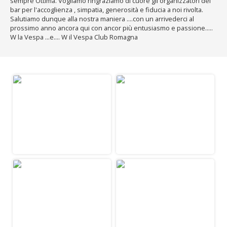
sempre Ottima. Vogliamo ringraziamo di cuore gli organizzatori del
bar per l'accoglienza , simpatia, generosità e fiducia a noi rivolta.
Salutiamo dunque alla nostra maniera ....con un arrivederci al
prossimo anno ancora qui con ancor più entusiasmo e passione.....
W la Vespa ...e.... W il Vespa Club Romagna