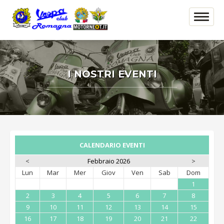
I NOSTRI EVENTI
CALENDARIO EVENTI
<
Febbraio 2026
>
Lun
Mar
Mer
Giov
Ven
Sab
Dom
1
2
3
4
5
6
7
8
9
10
11
12
13
14
15
16
17
18
19
20
21
22