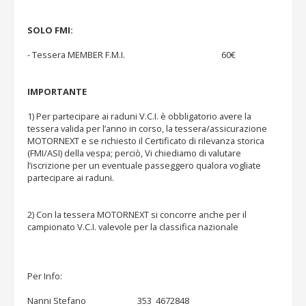
SOLO FMI:
- Tessera MEMBER F.M.I. 60€
IMPORTANTE
1) Per partecipare ai raduni V.C.I. è obbligatorio avere la
tessera valida per l’anno in corso, la tessera/assicurazione
MOTORNEXT e se richiesto il Certificato di rilevanza storica
(FMI/ASI) della vespa; perciò, Vi chiediamo di valutare
l’iscrizione per un eventuale passeggero qualora vogliate
partecipare ai raduni.
2) Con la tessera MOTORNEXT si concorre anche per il
campionato V.C.I. valevole per la classifica nazionale
Per Info:
Nanni Stefano 353 4672848