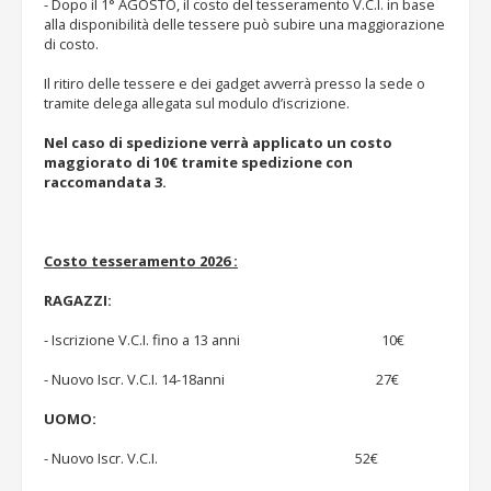
- Dopo il 1° AGOSTO, il costo del tesseramento V.C.I. in base
alla disponibilità delle tessere può subire una maggiorazione
di costo.
Il ritiro delle tessere e dei gadget avverrà presso la sede o
tramite delega allegata sul modulo d’iscrizione.
Nel caso di spedizione verrà applicato un costo
maggiorato di 10€ tramite spedizione con
raccomandata 3.
Costo tesseramento 2026 :
RAGAZZI:
- Iscrizione V.C.I. fino a 13 anni 10€
- Nuovo Iscr. V.C.I. 14-18anni 27€
UOMO:
- Nuovo Iscr. V.C.I. 52€