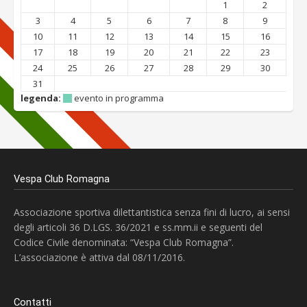
1
2
3
4
5
6
7
8
9
10
11
12
13
14
15
16
17
18
19
20
21
22
23
24
25
26
27
28
29
30
31
legenda:
evento in programma
Vespa Club Romagna
Associazione sportiva dilettantistica senza fini di lucro, ai sensi
degli articoli 36 D.LGS. 36/2021 e ss.mm.ii e seguenti del
Codice Civile denominata: “Vespa Club Romagna”.
L’associazione è attiva dal 08/11/2016.
Contatti