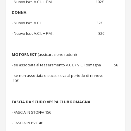
- Nuovo Iscr. V.C.I. + F.M.I. 102€
DONNA:
- Nuovo Iscr. V.C.I. 32€
- Nuovo Iscr. V.C.I. + F.M.I. 82€
MOTORNEXT
(assicurazione raduni)
- se associata al tesseramento V.C.I. / V.C. Romagna 5€
- se non associata o successiva al periodo di rinnovo
10€
FASCIA DA SCUDO VESPA CLUB ROMAGNA:
- FASCIA IN STOFFA 15€
- FASCIA IN PVC 4€