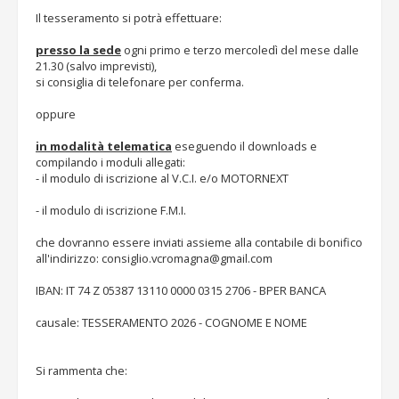
Il tesseramento si potrà effettuare:
presso la sede
ogni primo e terzo mercoledì del mese dalle
21.30 (salvo imprevisti),
si consiglia di telefonare per conferma.
oppure
in modalità telematica
eseguendo il downloads e
compilando i moduli allegati:
- il modulo di iscrizione al V.C.I. e/o MOTORNEXT
- il modulo di iscrizione F.M.I.
che dovranno essere inviati assieme alla contabile di bonifico
all'indirizzo:
consiglio.vcromagna@gmail.com
IBAN: IT 74 Z 05387 13110 0000 0315 2706 - BPER BANCA
causale: TESSERAMENTO 2026 - COGNOME E NOME
Si rammenta che: